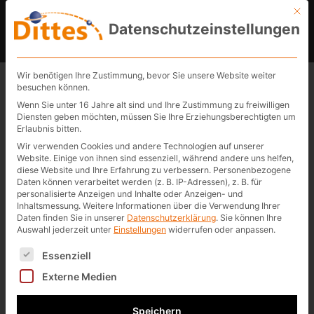
Mit d
Datenschutzeinstellungen
Erfolgreiches Sponsoring:
Wir benötigen Ihre Zustimmung, bevor Sie unsere Website weiter
besuchen können.
Neues Fahrzeug für das
Wenn Sie unter 16 Jahre alt sind und Ihre Zustimmung zu freiwilligen
Diensten geben möchten, müssen Sie Ihre Erziehungsberechtigten um
Wohnstift und Pflegeheim
Erlaubnis bitten.
Wir verwenden Cookies und andere Technologien auf unserer
Birkenfeld.
Website. Einige von ihnen sind essenziell, während andere uns helfen,
diese Website und Ihre Erfahrung zu verbessern.
Personenbezogene
Daten können verarbeitet werden (z. B. IP-Adressen), z. B. für
personalisierte Anzeigen und Inhalte oder Anzeigen- und
Inhaltsmessung.
Weitere Informationen über die Verwendung Ihrer
Daten finden Sie in unserer
Datenschutzerklärung
.
Sie können Ihre
Auswahl jederzeit unter
Einstellungen
widerrufen oder anpassen.
Es folgt eine Liste der Service-Gruppen, für die eine Ei
Essenziell
Externe Medien
Speichern